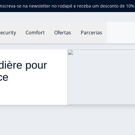
Inscreva-se na newsletter no rodapé e receba um desconto de 10%
ecurity
Comfort
Ofertas
Parcerias
 seulement, est ce possible ?
ière pour 
ce 