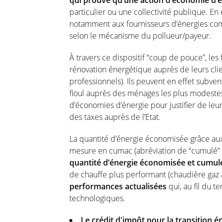
qui prouve qu’une action d’économie d’én
particulier ou une collectivité publique. En 
notamment aux fournisseurs d’énergies co
selon le mécanisme du pollueur/payeur.
À travers ce dispositif “coup de pouce”, le
rénovation énergétique auprès de leurs clien
professionnels). Ils peuvent en effet subve
fioul auprès des ménages les plus modestes.
d’économies d’énergie pour justifier de leur
des taxes auprès de l’Etat.
La quantité d’énergie économisée grâce aux
mesure en cumac (abréviation de “cumulé” et 
quantité d’énergie économisée et cumul
de chauffe plus performant (chaudière gaz 
performances actualisées
qui, au fil du 
technologiques.
Le crédit d'impôt pour la transition én