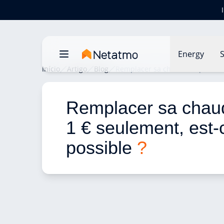
Energy
S
Início
Artigo
Blog
Remplacer sa chaudière pour 1 €
Remplacer sa chaud
1 € seulement, est-
possible 
?