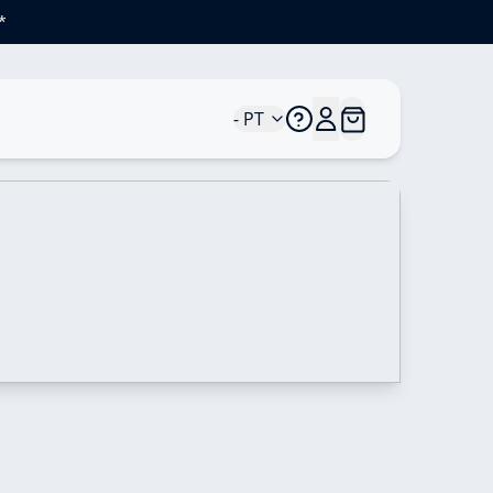
*
- PT