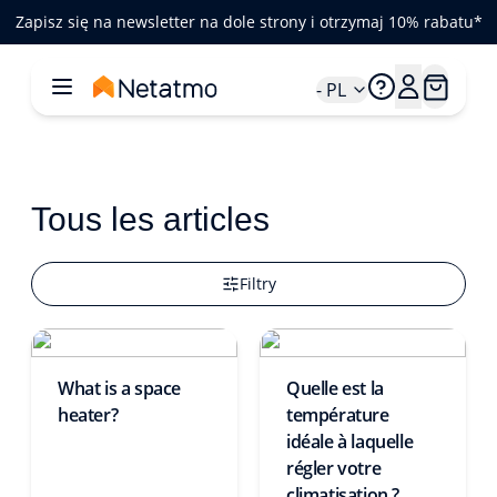
Zapisz się na newsletter na dole strony i otrzymaj 10% rabatu*
- PL
Tous les articles
Filtry
What is a space
Quelle est la
heater?
température
idéale à laquelle
régler votre
climatisation ?