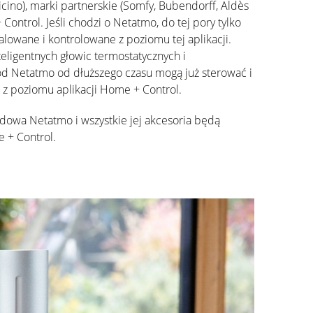
icino
), marki partnerskie (
Somfy
,
Bubendorff
,
Aldès
Control. Jeśli chodzi o
Netatmo
, do tej pory tylko
alowane i kontrolowane z poziomu tej aplikacji.
teligentnych głowic termostatycznych i
od
Netatmo
od
dłuższego czasu
mogą
już
sterować i
 z poziomu aplikacji Home + Control.
godowa
Netatmo
i wszystkie jej akcesoria
będą
 + Control.