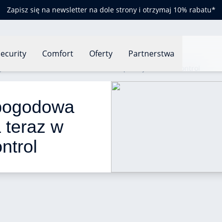
Zapisz się na newsletter na dole strony i otrzymaj 10% rabatu*
ecurity
Comfort
Oferty
Partnerstwa
ogodowa Netatmo i akcesoria teraz w aplikacji Home + Control
 pogodowa 
 teraz w 
ntrol