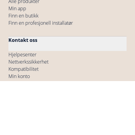
Alle produkter
Min app
Finn en butikk
Finn en profesjonell installatør
Kontakt oss
Hjelpesenter
Nettverkssikkerhet
Kompatibilitet
Min konto
Firma
Hvem er vi
Våre ledige stillinger
Presse