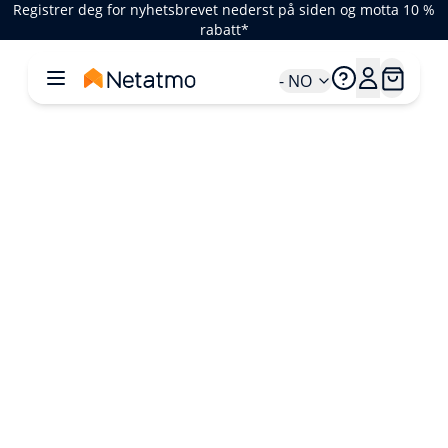
Registrer deg for nyhetsbrevet nederst på siden og motta 10 %
rabatt*
- NO