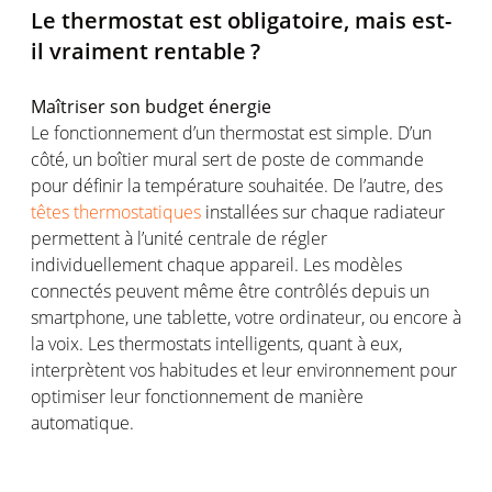
Le thermostat
est
obligatoire
,
mais
est
-
il
vraiment
rentable ?
Maîtriser
son budget
énergie
Le
fonctionnement
d’un thermostat
est
simple. D’un
côté
, un
boîtier
mural
sert
de poste de
commande
pour
définir
la
température
souhaitée
. De
l’autre
, des
têtes thermostatiques
installées
sur
chaque
radiateur
permettent
à
l’unité
centrale de
régler
individuellement
chaque
appareil
. Les
modèles
connectés
peuvent
même
être
contrôlés
depuis
un
smartphone,
une
tablette
,
votre
ordinateur
,
ou
encore à
la
voix
. Les thermostats
intelligents
, quant à
eux
,
interprètent
vos
habitudes et
leur
environnement
pour
optimiser
leur
fonctionnement
de manière
automatique
.
Des
économies
réelles