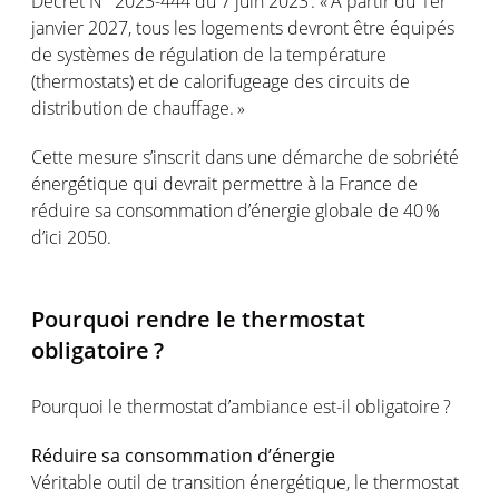
Décret
N° 2023-444 du 7
juin
2023 :
« À
partir
du 1er
janvier
2027,
tous
les
logements
devront
être
équipés
de
systèmes
de
régulation
de la
température
(thermostats) et de
calorifugeage
des circuits de
distribution de
chauffage
. »
Cette
mesure
s’inscrit
dans
une
démarche de
sobriété
énergétique
qui
devrait
permettre
à la France de
réduire
sa
consommation
d’énergie
globale
de 40 %
d’ici
2050.
Pourquoi
rendre
le thermostat
obligatoire
?
Pourquoi
le thermostat
d’ambiance
est
-il
obligatoire
?
R
éduire
s
a
consommati
on
d’én
ergie
Véritable
outil
de transition
énergétique
, le thermostat