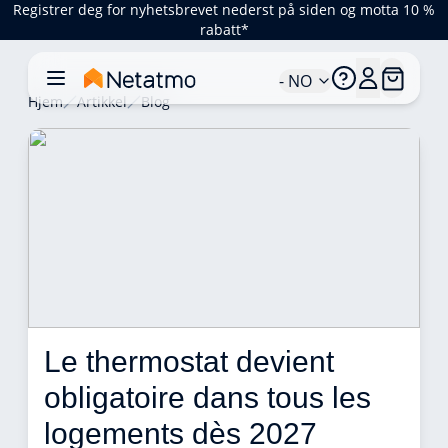
Registrer deg for nyhetsbrevet nederst på siden og motta 10 %
rabatt*
- NO
Hjem
Artikkel
Blog
Le thermostat devient 
obligatoire dans tous les 
logements dès 2027