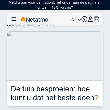
Meld u aan voor de nieuwsbrief onder aan de pagina en
ontvang 10% korting*
- NL
Welkom
Artikel
Weer Gids
De tuin besproeien: hoe 
kunt u dat het beste doen
?