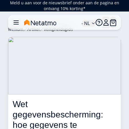
Meld u aan voor de nieuwsbrief onder aan de pagina en
ontvang 10% korting*
- NL
Welkom
Artikel
Veiligheidsgids
Wet 
gegevensbescherming: 
hoe gegevens te 