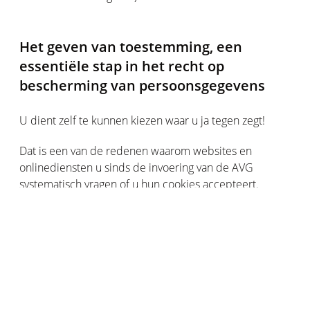
Het geven van toestemming, een
essentiële stap in het recht op
bescherming van persoonsgegevens
U dient zelf te kunnen kiezen waar u ja tegen zegt!
Dat is een van de redenen waarom websites en
onlinediensten u sinds de invoering van de AVG
systematisch vragen of u hun cookies accepteert.
Wanneer u zich inschrijft voor onlinediensten of op een
website, moet u oppassen voor vooraf aangevinkte
vakjes, die kunnen betekenen dat uw
persoonsgegevens op buitensporige wijze worden
verzameld en verwerkt.