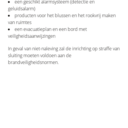
een geschikt alarmsysteem (detectie en
geluidsalarm)
producten voor het blussen en het rookvrij maken
van ruimtes
een evacuatieplan en een bord met
veiligheidsaanwijzingen
In geval van niet-naleving zal de inrichting op straffe van
sluiting moeten voldoen aan de
brandveiligheidsnormen.
Brandveiligheid en verzekering
Of u nu in een bedrijf werkt, of als particulier en een
brandverzekering hebt afgesloten, het principe is
hetzelfde. Uw verzekering zal u alleen vergoeden als u
vóór de ramp het verplichte brandbeveiligingssysteem
hebt geïnstalleerd (brandmelder of volledig