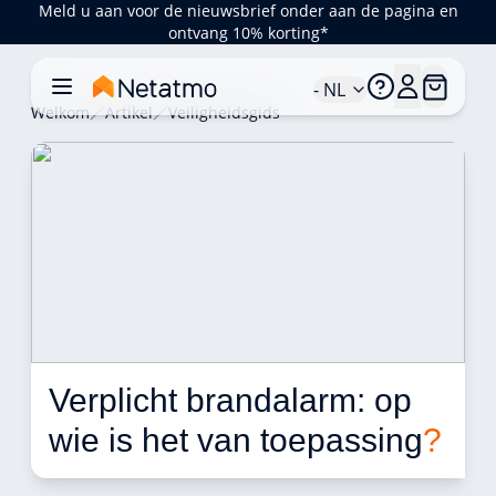
Meld u aan voor de nieuwsbrief onder aan de pagina en
ontvang 10% korting*
- NL
Welkom
Artikel
Veiligheidsgids
Verplicht brandalarm: op 
wie is het van toepassing
?