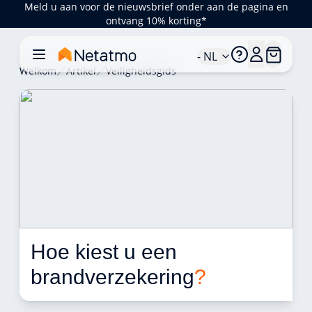
Meld u aan voor de nieuwsbrief onder aan de pagina en
ontvang 10% korting*
- NL
Welkom
Artikel
Veiligheidsgids
Hoe kiest u een 
brandverzekering
?