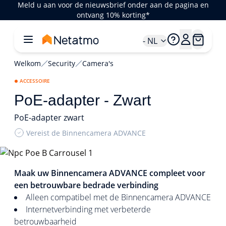
Meld u aan voor de nieuwsbrief onder aan de pagina en
ontvang 10% korting*
- NL
Welkom
Security
Camera's
ACCESSOIRE
PoE-adapter - Zwart
PoE-adapter zwart
Vereist de Binnencamera ADVANCE
1/2
Maak uw Binnencamera ADVANCE compleet voor
een betrouwbare bedrade verbinding
Alleen compatibel met de Binnencamera ADVANCE
Internetverbinding met verbeterde
betrouwbaarheid