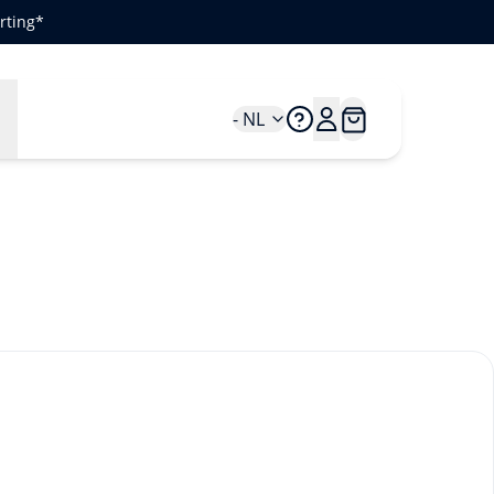
rting*
n
- NL