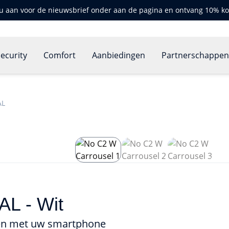
u aan voor de nieuwsbrief onder aan de pagina en ontvang 10% ko
ecurity
Comfort
Aanbiedingen
Partnerschappe
AL
L - Wit
den met uw smartphone