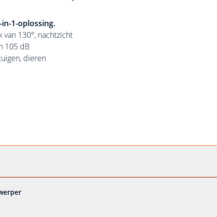
in-1-oplossing.
 van 130°, nachtzicht
an 105 dB
uigen, dieren
nwerper