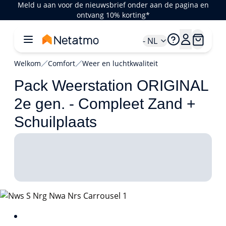
Meld u aan voor de nieuwsbrief onder aan de pagina en
ontvang 10% korting*
- NL
Welkom
Comfort
Weer en luchtkwaliteit
Pack Weerstation ORIGINAL
2e gen. - Compleet Zand +
Schuilplaats
1/1