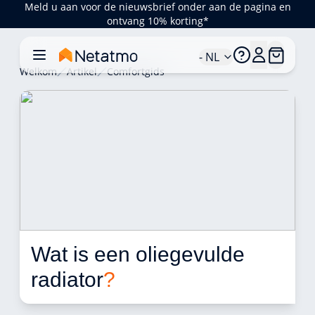
Meld u aan voor de nieuwsbrief onder aan de pagina en
ontvang 10% korting*
- NL
Welkom
Artikel
Comfortgids
Wat is een oliegevulde 
radiator
?