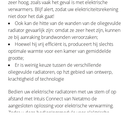
zeer hoog, zoals vaak het geval is met elektrische
verwarmers. Blijf alert, zodat uw elektriciteitsrekening
niet door het dak gaat!
Ook kan de hitte van de wanden van de oliegevulde
radiator gevaarlijk zijn: omdat ze zeer heet zijn, kunnen
ze bij aanraking brandwonden veroorzaken;
Hoewel hij vrij efficiënt is, produceert hij slechts
optimale warmte voor een kamer van gemiddelde
grootte;
Er is weinig keuze tussen de verschillende
oliegevulde radiatoren, op hzt gebied van ontwerp,
krachtigheid of technologie
Bedien uw elektrische radiatoren met uw stem of op
afstand met Intuis Connect van Netatmo de
aangesloten oplossing voor elektrische verwarming.
Zodra u deze bedieningsmodule voor elektrische
radiatoren gemakkelijk hebt geïnstalleerd, kunt u uw
verbruik controleren en kamer per kamer