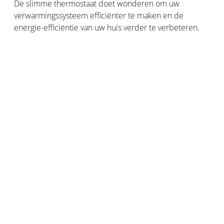
De slimme thermostaat doet wonderen om uw
verwarmingssysteem efficiënter te maken en de
energie-efficiëntie van uw huis verder te verbeteren.
Het is een zeer efficiënt apparaat om uw radiatoren te
bedienen en te programmeren, zodat u de
temperatuur van uw kamers tot op de graad
nauwkeurig kunt regelen.
Dit beperkt het energieverbruik tot een minimum en
zorgt voor een uitstekend thermisch comfort, wat u
veel geld zal besparen.
De
Netatmo Slimme Thermostaat
is een slimme
kamerthermostaat die werkt met alle soorten centrale
verwarming. Hij is gemakkelijk te installeren en zal u in
staat stellen uw energie-efficiëntie te optimaliseren
door een gecontroleerd verbruik.