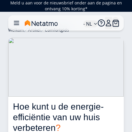
Meld u aan voor de nieuwsbrief onder aan de pagina en
ontvang 10% korting*
- NL
Welkom
Artikel
Comfortgids
Hoe kunt u de energie-
efficiëntie van uw huis 
verbeteren
?