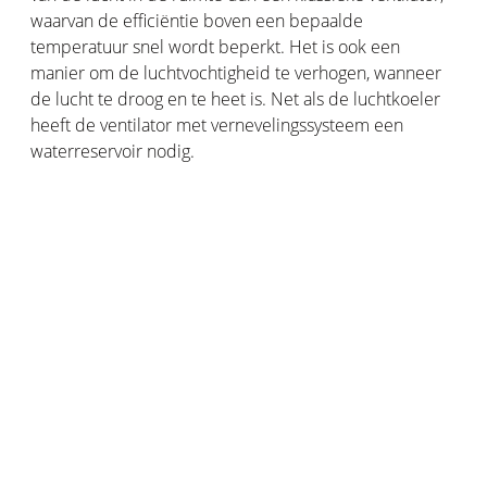
waarvan de efficiëntie boven een bepaalde
temperatuur snel wordt beperkt. Het is ook een
manier om de luchtvochtigheid te verhogen, wanneer
de lucht te droog en te heet is. Net als de luchtkoeler
heeft de ventilator met vernevelingssysteem een
waterreservoir nodig.
Een kamer op natuurlijke wijze koelen:
enkele tips en adviezen
Moeten ramen, luiken en rolgordijnen gesloten zijn?
Bij warm weer kunt u de temperatuur in uw kamers
verlagen door overdag uw rolgordijnen te laten zakken
of uw vensterluiken te sluiten. Rolgordijnen zijn een
goed compromis, omdat ze de ruimte koelen en toch
de zon doorlaten voor voldoende licht. Als de ramen in
uw flat geen luiken of rolgordijnen hebben, kan het