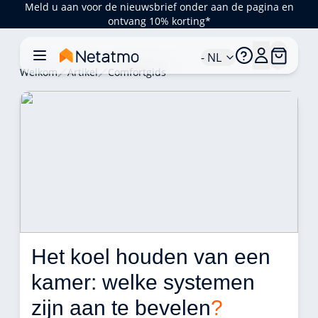
Meld u aan voor de nieuwsbrief onder aan de pagina en
ontvang 10% korting*
- NL
Welkom
Artikel
Comfortgids
Het koel houden van een 
kamer: welke systemen 
zijn aan te bevelen
?