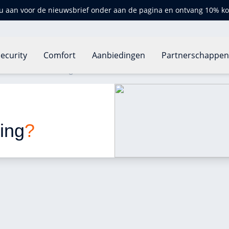
u aan voor de nieuwsbrief onder aan de pagina en ontvang 10% ko
ecurity
Comfort
Aanbiedingen
Partnerschappe
ollectieve verwarming?
 
ing
?