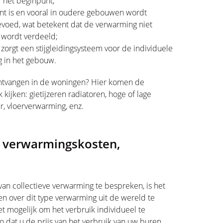
r het beginpunt;
ënt is en vooral in oudere gebouwen wordt
evoed, wat betekent dat de verwarming niet
 wordt verdeeld;
 zorgt een stijgleidingsysteem voor de individuele
g in het gebouw.
ontvangen in de woningen? Hier komen de
ijken: gietijzeren radiatoren, hoge of lage
r, vloerverwarming, enz.
n verwarmingskosten,
van collectieve verwarming te bespreken, is het
en over dit type verwarming uit de wereld te
et mogelijk om het verbruik individueel te
o dat u de prijs van het verbruik van uw buren