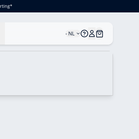
rting*
n
- NL