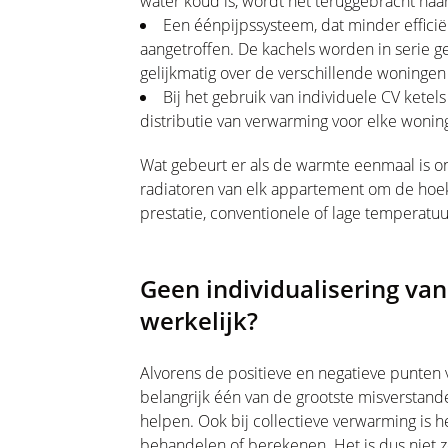
water koud is, wordt het teruggebracht naa
Een éénpijpssysteem, dat minder effici
aangetroffen. De kachels worden in serie g
gelijkmatig over de verschillende woningen
Bij het gebruik van individuele CV ketels
distributie van verwarming voor elke wonin
Wat gebeurt er als de warmte eenmaal is 
radiatoren van elk appartement om de hoek k
prestatie, conventionele of lage temperatuu
Geen individualisering va
werkelijk?
Alvorens de positieve en negatieve punten 
belangrijk één van de grootste misverstand
helpen. Ook bij collectieve verwarming is h
behandelen of berekenen. Het is dus niet z