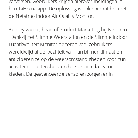
verversen. Gebruikers krijgen hierover meldingen in
hun TaHoma app. De oplossing is ook compatibel met
de Netatmo Indoor Air Quality Monitor.
Audrey Vaudo, head of Product Marketing bij Netatmo:
"Dankzij het Slimme Weerstation en de Slimme Indoor
Luchtkwaliteit Monitor beheren veel gebruikers
wereldwijd al de kwaliteit van hun binnenklimaat en
anticiperen ze op de weersomstandigheden voor hun
activiteiten buitenshuis, en hoe ze zich daarvoor
kleden. De geavanceerde sensoren zorgen er in
samenwerking met de oplossingen van Somfy voor dat
het slimme huis ook een comfortabeler en
energiezuiniger huis wordt. Netatmo is er trots op bij te
dragen aan deze ontwikkeling, zowel door onze eigen
acties als door onze waardevolle samenwerkingen."
Deze samenwerking tussen Netatmo en Somfy is
beschikbaar in Frankrijk, Duitsland, Oostenrijk,