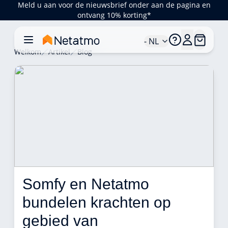
Meld u aan voor de nieuwsbrief onder aan de pagina en
ontvang 10% korting*
- NL
Welkom
Artikel
Blog
Somfy en Netatmo 
bundelen krachten op 
gebied van 