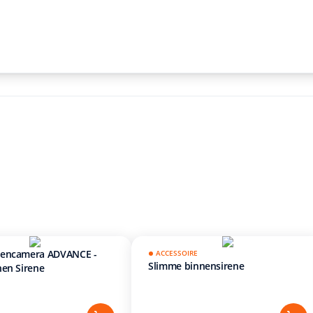
nencamera ADVANCE -
ACCESSOIRE
Slimme binnensirene
nen Sirene