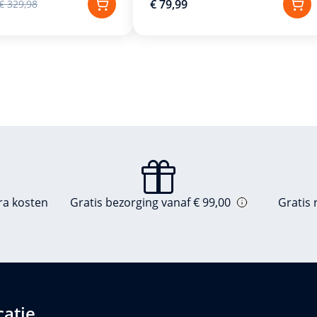
€ 79,99
€ 329,98
tra kosten
Gratis bezorging vanaf € 99,00
Gratis
catie