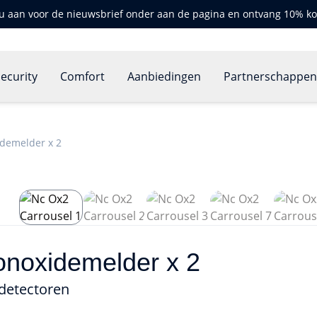
u aan voor de nieuwsbrief onder aan de pagina en ontvang 10% ko
ecurity
Comfort
Aanbiedingen
Partnerschappe
demelder x 2
noxidemelder x 2
detectoren