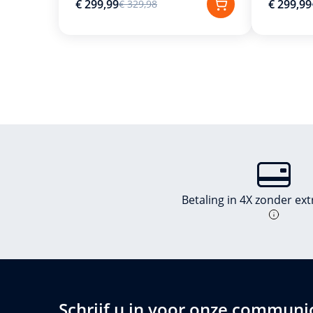
€ 299,99
€ 299,99
€ 329,98
Betaling in 4X zonder ex
Schrijf u in voor onze communi