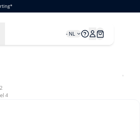
rting*
n
- NL