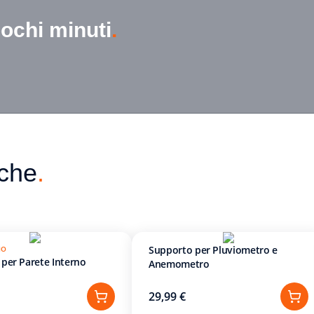
pochi minuti
.
nche
.
Supporto per Pluviometro e
IO
per Parete Interno
Anemometro
29,99 €