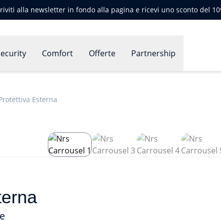
criviti alla newsletter in fondo alla pagina e ricevi uno sconto del 1
ecurity
Comfort
Offerte
Partnership
Protettiva Esterna
terna
te