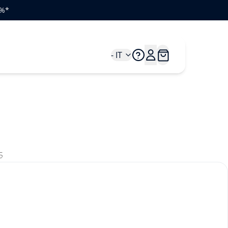
0%*
- IT