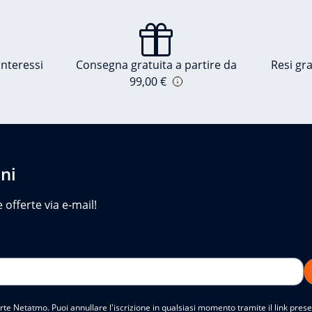
nteressi
Consegna gratuita a partire da
Resi gra
99,00 €
oni
 offerte via e-mail!
fferte Netatmo. Puoi annullare l'iscrizione in qualsiasi momento tramite il link prese