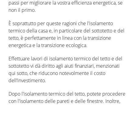
passi per migliorare la vostra efficienza energetica, se
non il primo.
È soprattutto per queste ragioni che l'isolamento
termico della casa e, in particolare del sottotetto e del
tetto, è perfettamente in linea con la transizione
energetica e la transizione ecologica.
Effettuare lavori di isolamento termico del tetto e del
sottotetto vi dà diritto agli aiuti finanziari, menzionati
qui sotto, che riducono notevolmente il costo
dell’investimento.
Dopo l'isolamento termico del tetto, potete procedere
con l'isolamento delle pareti e delle finestre. Inoltre,
ora, potete aumentare di dieci volte l'efficienza dei
vostri termosifoni riscaldando solo quando è
necessario. Tutto questo è ora possibile grazie
al
Termostato intelligente Netatmo
che vi permette di