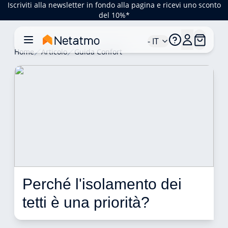
Iscriviti alla newsletter in fondo alla pagina e ricevi uno sconto
del 10%*
- IT
Home
Articolo
Guida Confort
Perché l'isolamento dei 
tetti è una priorità? 