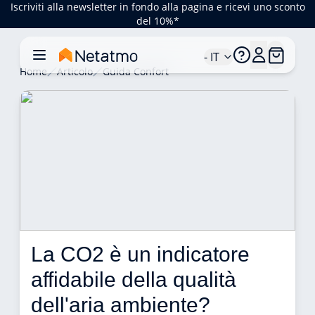
Iscriviti alla newsletter in fondo alla pagina e ricevi uno sconto
del 10%*
- IT
Home
Articolo
Guida Confort
La CO2 è un indicatore 
affidabile della qualità 
dell'aria ambiente? 