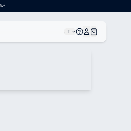
0%*
- IT