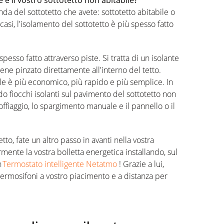
e e il vostro sottotetto non abitabile?
a del sottotetto che avete: sottotetto abitabile o
i casi, l'isolamento del sottotetto è più spesso fatto
spesso fatto attraverso piste. Si tratta di un isolante
iene pinzato direttamente all'interno del tetto.
ile è più economico, più rapido e più semplice. In
do fiocchi isolanti sul pavimento del sottotetto non
offiaggio, lo spargimento manuale e il pannello o il
to, fate un altro passo in avanti nella vostra
rmente la vostra bolletta energetica installando, sul
n
Termostato intelligente Netatmo
! Grazie a lui,
termosifoni a vostro piacimento e a distanza per