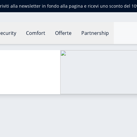
criviti alla newsletter in fondo alla pagina e ricevi uno sconto del 1
ecurity
Comfort
Offerte
Partnership
totetto?