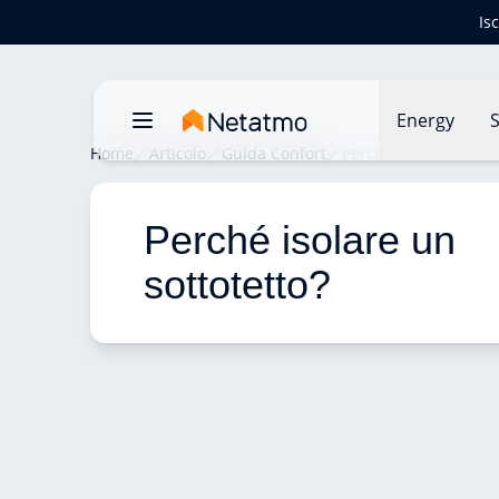
Is
Energy
S
Home
Articolo
Guida Confort
Perché isolare un sot
Perché isolare un 
sottotetto? 