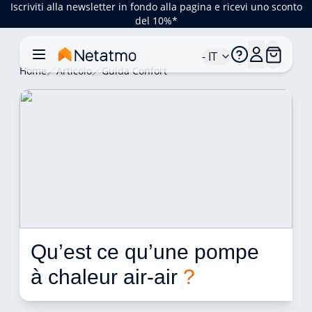
Iscriviti alla newsletter in fondo alla pagina e ricevi uno sconto
del 10%*
- IT
Home
Articolo
Guida Confort
Qu’est ce qu’une pompe 
à chaleur air-air 
?