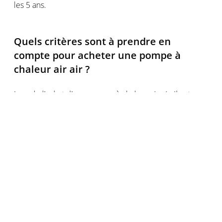
les 5 ans.
Quels critères sont à prendre en
compte pour acheter une pompe à
chaleur air air ?
Lors de l'achat d'une pompe à chaleur air-air, il est
important de prendre en compte plusieurs critères
pour choisir le modèle le mieux adapté à vos besoins.
Voici quelques éléments à considérer :
La puissance de chauffage et de refroidissement
Il est important que la puissance de la pompe à
chaleur corresponde parfaitement aux besoins de
chauffage et de refroidissement de votre logement ou
de la pièce concernée. La puissance est mesurée en
kilowatts (kW). Faites réaliser un bilan thermique de