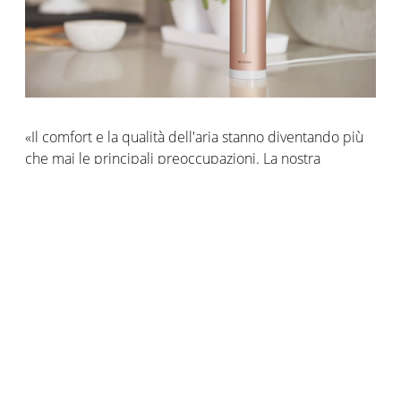
«Il comfort e la qualità dell'aria stanno diventando più
che mai le principali preoccupazioni. La nostra
partnership con Netatmo ci consentirà di offrire
un'esperienza semplificata e unificata di connettività
domestica. Somfy ha fatto dell'apertura e
dell'interoperabilità un pilastro della sua strategia con il
lancio del programma "So Open" nel 2018. La nostra
soluzione TaHoma® è compatibile con quasi 300 tipi
di prodotti per la casa e oggi siamo orgogliosi di
espandere questo ecosistema con Netatmo», ha
dichiarato Benedicte SIMOND, Responsabile Prodotti e
Servizi del Gruppo Somfy.