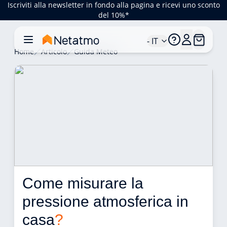
Iscriviti alla newsletter in fondo alla pagina e ricevi uno sconto
del 10%*
- IT
Home
Articolo
Guida Meteo
Come misurare la 
pressione atmosferica in 
casa
?