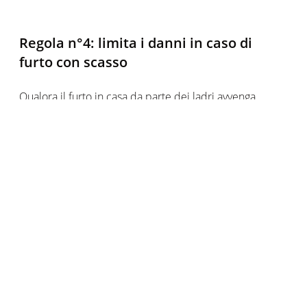
Regola n°4: limita i danni in caso di
furto con scasso
Qualora il furto in casa da parte dei ladri avvenga,
portando con sé numerosi danni, ecco come attutire il
colpo e cercare di mitigare il conto salato in caso di
disastro e furto con scasso:
Stipulare preventivamente un'assicurazione contro il
furto e l'effrazione. Tieni presente, infatti, che questa
garanzia non è inclusa o coperta nell'assicurazione di
base per la casa, ma va richiesta a parte
Elenca e fotografa i tuoi oggetti di valore al fine di
facilitare la presentazione di una denuncia e di
conseguenza il risarcimento e la ricerca da parte della
polizia o dei carabinieri dei beni rubati