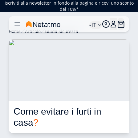
Iscriviti alla newsletter in fondo alla pagina e ricevi uno sconto
del 10%*
- IT
Home
Articolo
Guida Sicurezza
Come evitare i furti in 
casa
?