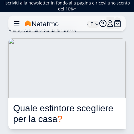
Iscriviti alla newsletter in fondo alla pagina e ricevi uno sconto
del 10%*
- IT
Home
Articolo
Guida Sicurezza
Quale estintore scegliere 
per la casa
?