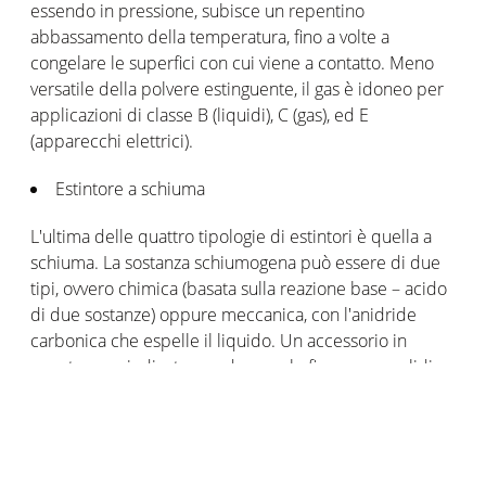
essendo in pressione, subisce un repentino
abbassamento della temperatura, fino a volte a
congelare le superfici con cui viene a contatto. Meno
versatile della polvere estinguente, il gas è idoneo per
applicazioni di classe B (liquidi), C (gas), ed E
(apparecchi elettrici).
Estintore a schiuma
L'ultima delle quattro tipologie di estintori è quella a
schiuma. La sostanza schiumogena può essere di due
tipi, ovvero chimica (basata sulla reazione base – acido
di due sostanze) oppure meccanica, con l'anidride
carbonica che espelle il liquido. Un accessorio in
questo caso indicato per domare le fiamme su solidi
(classe A) e liquidi (classe B).
I quattro fattori per decidere quale