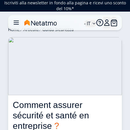
Iscriviti alla newsletter in fondo alla pagina e ricevi uno sconto
del 10%*
- IT
Home
Articolo
Guida Sicurezza
Comment assurer 
sécurité et santé en 
entreprise 
?