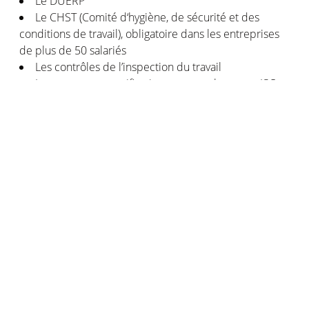
Le DUERP
Le CHST (Comité d‘hygiène, de sécurité et des
conditions de travail), obligatoire dans les entreprises
de plus de 50 salariés
Les contrôles de l’inspection du travail
Les normes et certifications, comme la norme ISO
45001 qui reconnaît la mise en place d’un système de
management de la santé et de la sécurité exigeant au
sien de l’entreprise
Les grilles d’évaluation et de prévention des risques
en entreprise proposées par l’INRS (Institut national de
recherche et de sécurité pour la prévention des
accidents du travail et des maladies professionnelles)
Iscriviti alle nostre comunicazioni