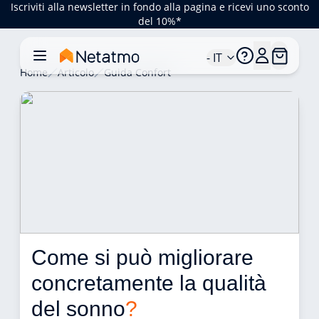
Iscriviti alla newsletter in fondo alla pagina e ricevi uno sconto
del 10%*
- IT
Home
Articolo
Guida Confort
Come si può migliorare 
concretamente la qualità 
del sonno
?