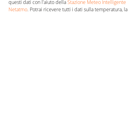
questi dati con l'aiuto della
Stazione Meteo Intelligente
Netatmo
. Potrai ricevere tutti i dati sulla temperatura, la
qualità dell'aria o il livello di rumore direttamente sul
tuo smartphone. Non perderti le notifiche su quando è
il momento di arieggiare la casa!
L'importanza della qualità dell'aria, del
rumore e della temperatura per un
buon sonno
L'inquinamento interno può causare disturbi del sonno,
come rivelato da uno studio americano pubblicato
sulla rivista medica American Thoracic Society qualche
anno fa. La sindrome da apnea del sonno potrebbe
essere causata dalla scarsa qualità dell'aria.
Una concentrazione troppo alta di diossido di azoto o
polveri sottili nella stanza può nuocere alla qualità del