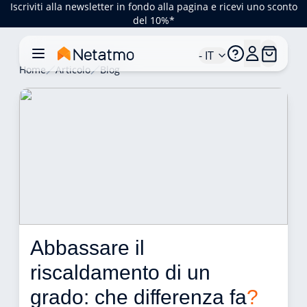
Iscriviti alla newsletter in fondo alla pagina e ricevi uno sconto
del 10%*
- IT
Home
Articolo
Blog
Abbassare il 
riscaldamento di un 
grado: che differenza fa
?