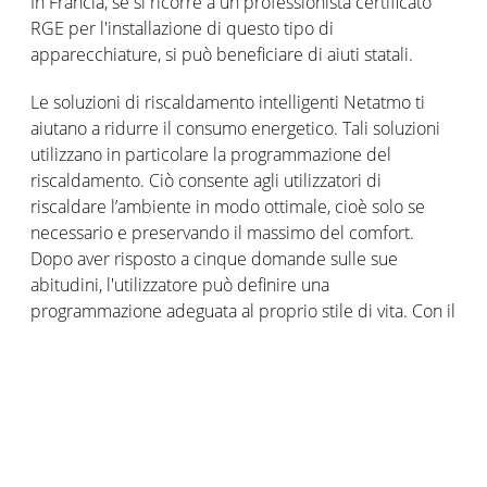
In Francia, se si ricorre a un professionista certificato
RGE per l'installazione di questo tipo di
apparecchiature, si può beneficiare di aiuti statali.
Le soluzioni di riscaldamento intelligenti Netatmo ti
aiutano a ridurre il consumo energetico. Tali soluzioni
utilizzano in particolare la programmazione del
riscaldamento. Ciò consente agli utilizzatori di
riscaldare l’ambiente in modo ottimale, cioè solo se
necessario e preservando il massimo del comfort.
Dopo aver risposto a cinque domande sulle sue
abitudini, l'utilizzatore può definire una
programmazione adeguata al proprio stile di vita. Con il
passare del tempo, la programmazione può essere
modificata e riaggiustata.
Le Valvole Termostatiche Intelligenti consentono di
ottimizzare il riscaldamento stanza per stanza. Tali
soluzioni incoraggiano il risparmio energetico, in