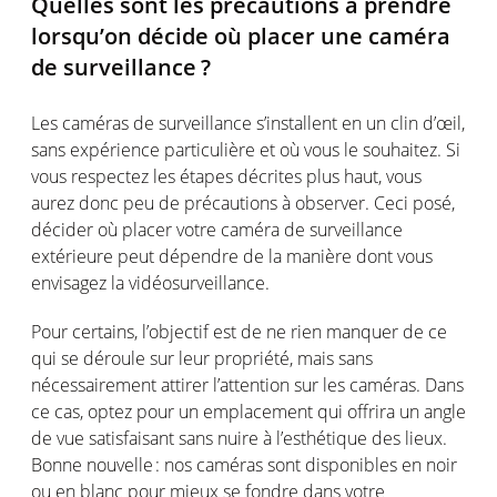
Quelles
sont
les
précautions
à prendre
lorsqu’on
décide
où
placer
une
caméra
de
surveillance ?
Les
caméras
de surveillance
s’installent
en
un clin
d’œil
,
sans
expérience
particulière
et
où
vous
le
souhaitez
. Si
vous
respectez
les étapes
décrites
plus haut,
vous
aurez
donc
peu de
précautions
à observer. Ceci
posé
,
décider
où
placer
votre
caméra
de surveillance
extérieure
peut
dépendre
de la manière
dont
vous
envisagez
la
vidéosurveillance
.
Pour
certains
,
l’objectif
est
de ne rien
manquer
de
ce
qui se
déroule
sur
leur
propriété
,
mais
sans
nécessairement
attirer
l’attention
sur les
caméras
. Dans
ce
cas
,
optez
pour un emplacement qui
offrira
un angle
de
vue
satisfaisant
sans
nuire
à
l’esthétique
des
lieux
.
Bonne
nouvelle :
nos
caméras
sont
disponibles
en
noir
ou
en
blanc
pour
mieux
se
fondre
dans
votre