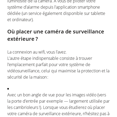
luminosité
de la
caméra
.
À
vous
de
piloter
votre
système
d’alarme
depuis
l’application
smartphone
dédiée
(un service
également
disponible sur
tablette
et
ordinateur
).
Où
placer
une
caméra
de surveillance
extérieure
?
La
connexion
au
wifi
,
vous
l’avez
.
L’autre étape indispensable
consiste
à
trouver
l’emplacement
parfait pour
votre
système
de
vidéosurveillance
,
celui
qui
maximise
la protection et la
sécurité
de la
maison
:
Avec un bon angle de
vue
pour les images
vidéo
(
vers
la
porte
d’entrée
par
exemple
—
largement
utilisée
par
les
cambrioleurs
!).
Lorsque
vous
étudierez
où
placer
votre
caméra
de surveillance
extérieure
,
n’hésitez
pas à