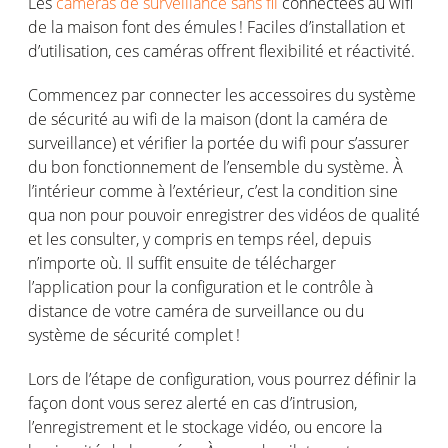
Les
caméras de surveillance sans fil
connectées
au
wifi
de la
maison
font des
émules
!
Faciles
d’installation
et
d’utilisation
,
ces
caméras
offrent
flexibilité
et
réactivité
.
C
ommencez
par c
onnecter les
accessoires
du
système
de
sécurité
au
wifi
de la
maison
(
dont
la
caméra
de
surveillance) et
vérifier
la
portée
du
wifi
pour
s’assurer
du bon
fonctionnement
de
l’ensemble
du
système
. À
l’intérieur
comme
à
l’extérieur
,
c’est
la condition sine
qua non
p
our
pouvoir
enregistrer
des
vidéos
de
qualité
et les consulter, y
compris
en
temps
réel
,
depuis
n’importe
où
.
Il
suffit
ensuite de
télécharger
l’application
pour la configuration et le
contrôle
à
distance de
votre
caméra
de surveillance
ou
du
système
de
sécurité
complet
!
Lors de
l’étape
de configuration,
vous
pourrez
définir
la
façon
dont
vous
serez
alerté
en
cas
d’intrusion
,
l’enregistrement
et le stockage
vidéo
,
ou
encore la