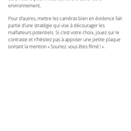
environnement
.
Pour
d’autres
,
mettre
les
caméras
bien
en
évidence
fait
partie
d’une
stratégie
qui vise à
décourager
les
malfaiteurs
potentiels
. Si
c’est
votre
choix,
jouez
sur le
contraste
et
n’hésitez
pas à
apposer
une
petite plaque
portant
la mention «
Souriez
,
vous
êtes
filmé
! ».
Tous
nos
produits
de
sécurité
connectés
à Internet,
dont
nos
caméras intelligentes et connectées
,
ont
été
conçus
pour
offrir
un processus
d’installation
ultra-
facile et ultra-
rapide
. À
portée
de main de tout le
monde,
même
des
moins
bricoleurs
d’entre
nous !
Pensez
aussi
à
sécuriser
votre
intérieur
La
sécurité
ne se
limite
pas
seulement
à
l’extérieur
de
votre
habitation ;
sécuriser
l’intérieur
est
tout
aussi