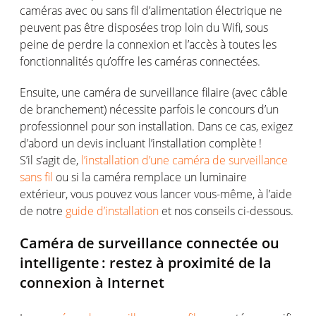
caméras
avec ou
sans fil
d’alimentation électrique
ne
peuvent
pas
être
disposées
trop loin du
Wifi
, sous
peine
de
perdre
la
connexion
et l’
accès
à
toutes
les
fonctionnalités
qu’offre
les
caméras
connectée
s
.
Ensuite,
une
caméra
de surveillance
filaire
(avec
câble
de
branchement
)
nécessite
parfois
le concours d’un
professionnel
pour son installation. Dans
ce
cas
,
exigez
d’abord
un devis
incluant
l’installation
complète
!
S’il
s’agit
de
,
l’installation d’une caméra de surveillance
sans fil
ou
si
la
ca
méra
remplace
un luminaire
extérieur
,
vous
pouvez
vous
lancer
vous-même
, à
l’aide
d
e notre
guide
d’installation
et
nos
conseils
ci-dessous
.
Caméra
de surveillance
connectée ou
intelligente
:
restez
à
proximité
de
la
connexion
à Internet