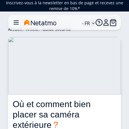
Inscrivez-vous à la newsletter en bas de page et recevez une
remise de 10%*
- FR
Accueil
Article
Guide Sécurité
Où et comment bien 
placer sa caméra 
extérieure 
?