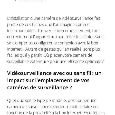
L’installation
d’une
caméra
de
vidéosurveillance
fait
partie
de
ces
tâches
que
l’on
imagine
comme
insurmontables
.
Trouver
le bon emplacement, fixer
correctement
l’appareil
au
mur
,
relier
les
câbles
sans
se
tromper
ou
configurer
la
connexion
avec la box
Internet…
Autant
de
gestes
qui,
en
réalité
,
sont
plus
faciles
qu’il
y
paraît
.
Où
placer
votre
caméra
de
surveillance
extérieure
pour
une
efficacité
optimale
?
Vidéosurveillance
avec
ou
sans
fil :
un
impact sur
l’emplacement
de
vos
caméras
de surveillance
?
Quel que
soit
le type de
modèle
,
positionner
une
caméra
de surveillance
extérieure
doit se faire
en
fonction
de la
proximité
à la box Internet. E
n
effet
,
les