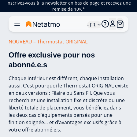
Inscrivez-vous à la newsletter en bas de page et recevez une
remise de 10%*
- FR
NOUVEAU – Thermostat ORIGINAL
Offre exclusive pour nos 
abonné.e.s
Chaque
intérieur est différent, chaque installation
aussi.
​
C’est pourquoi le Thermostat
ORIGINAL
existe
en deux versions : Filaire ou Sans Fil.
​
Que vous
recherchiez une installation fixe et discrète ou une
liberté totale de placement, vous
bénéficiez dans
les deux cas d’équipements pensés pour une
finition soignée…
et d’avantages
exclusifs grâce à
votre offre
abonné.e.s
.