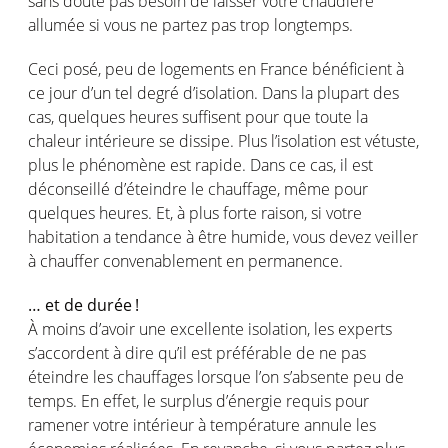
sans doute pas
besoin
de
laisser
votre
chaudière
allumée
si
vous
ne
partez
pas trop
longtemps
.
Ceci
posé
, peu de
logements
en
France
bénéficient
à
ce
jour d’un
tel
degré
d’isolation
. Dans la
plupart
des
cas
,
quelques
heures
suffisent
pour que toute la
chaleur
intérieure
se
dissipe
.
Plus
l’isolation
est
vétuste
,
plus le
phénomène
est
rapide
. Dans
ce
cas
, il
est
déconseillé
d’éteindre
le
chauffage
,
même
pour
quelques
heures
. Et, à plus forte raison,
si
votre
habitation a tendance à
être
humide
,
vous
devez
veiller
à chauffer
convenablement
en
permanence.
… et de
durée !
À
moins
d’avoir
une
excellente
isolation, les experts
s’accordent
à dire
qu’il
est
préférable
de ne pas
éteindre
les
chauffages
lorsque
l’on
s’absente
peu de
temps. En
effet
, le surplus
d’énergie
requis
pour
ramener
votre
intérieur
à
température
annule les