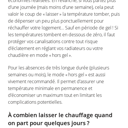
économies
réalisées
. En revanche,
si
vous
partez
plus
d’une
journée
(
mais
moins
d’une
semaine
),
cela
peut
valoir
le coup de «
laisser
» la
température
tomber
,
puis
de
dépenser
un peu plus
ponctuellement
pour
réchauffer
votre
logement
…
Sauf
en
période
de
g
el !
Si
les
températures
tombent
en
dessous de
zéro
, il faut
protéger
vos
canalisations
contre
tout
risque
d’éclatement
en
réglant
vos
radiateurs
ou
votre
chaudière
en
mode « hors gel ».
Pour les absences de très longue durée (
plusieurs
semaines
ou
mois
), le mode « hors gel »
est
aussi
vivement
recommandé
. Il
permet
d’assurer
une
température
minimale
en
permanence et
d’économiser
un
maximum
tout
en
limitant
les
complications
potentielles
.
À
combien
laisser
le
chauffage
quand
on part pour
quelques
jours
?