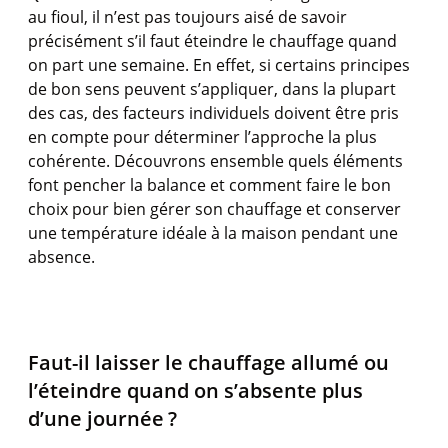
au
fioul
, il
n’est
pas
toujours
aisé
de savoir
précisément
s’il
faut
éteindre
le
chauffage
quand
on part
une
semaine
. En
effet
,
si
certains
principes
de bon
sens
peuvent
s’appliquer
, dans la
plupart
des
cas
, des
facteurs
individuels
doivent
être
pris
en
compte
pour
déterminer
l’approche
la plus
cohérente
.
Découvrons
ensemble
quels
éléments
font
pencher
la balance et comment faire le bon
choix pour bien
gérer
son
chauffage
et conserver
une
température
idé
ale
à la
maison
pendant
une
absence.
Faut-il
laisser
le
chauffage
allumé
ou
l’éteindre
quand
on
s’absente
plus
d’une
journée
?