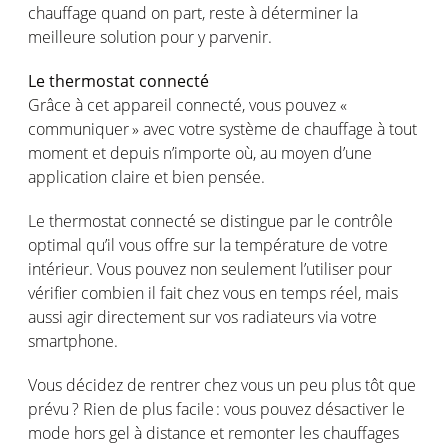
chauffage
quand
on part,
reste
à
déterminer
la
meilleure
solution pour y
parvenir
.
Le
t
hermostat
connecté
Grâce
à
cet
appareil
connecté
,
vous
pouvez
«
communiquer
» avec
votre
système
de
chauffage
à tout
moment et
depuis
n’importe
où
, au
moyen
d’une
application
claire
et bien pensée.
Le
thermostat
connecté
se distingue par le
contrôle
optimal
qu’il
vous
offre
sur la
température
de
votre
intérieur
. Vous
pouvez
non
seulement
l’utiliser
pour
vérifier
combien
il fait chez
vous
en
temps
réel
,
mais
aussi
agir
directement
sur
vos
radiateurs
via
votre
smartphone.
Vous
décidez
de
rentrer
chez
vous
un peu plus
tôt
que
prévu
? Rien de plus
facile :
vous
pouvez
désactiver
le
mode hors gel à distance et
remonter
les
chauffages