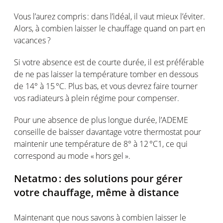
Vous
l’aurez
compris
: dans
l’idéal
, il
vaut
mieux
l’éviter
.
Alors, à
combien
laisser
le
chauffage
quand
on part
en
vacances ?
Si
votre
absence
est
de
courte
durée, il
est
préférable
de ne pas
laisser
la
température
tomber
en
dessous
de
14° à 15 °C
. Plus bas, et
vous
devrez
faire
tourner
vos
radiateurs
à plein régime pour
compenser
.
Pour
une
absence de plus longue durée,
l’ADEME
conseille
de
baisser
davantage
votre
thermostat pour
maintenir
une
température
de
8° à 12 °C
1
,
ce
qui
correspond au mode « hors gel ».
Netatmo :
des solutions pour
gérer
votre
chauffage
,
même
à distance
Maintenant
que nous
savons
à
combien
laisser
le