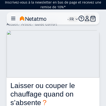
Inscrivez-vous à la newsletter en bas de page et recevez une
remise de 10%*
- FR
Accueil
Article
Guide Confort
Laisser ou couper le 
chauffage quand on 
s’absente 
?