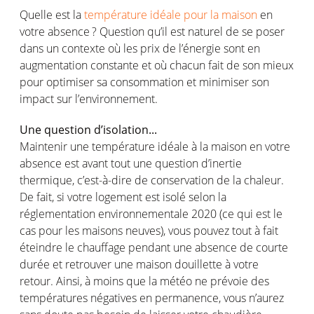
Quelle
est
la
température idéale pour la maison
en
votre
absence ?
Q
uestion
qu’il
est
naturel de se poser
dans un
contexte
où
les prix de
l’énergie
sont
en
augmentation
constante
et
où
chacun fait de son
mieux
pour
optimiser
sa
consommation
et
minimiser
son
impact sur
l’environnement
.
Une question
d’isolation...
Maintenir
une
température
idéale
à la
maison
en
votre
absence
est
avant
tout
une
question
d’inertie
thermique
,
c’est
-à-dire de conservation de la
chaleur
.
De
fait
,
si
votre
logement
est
isolé
selon
la
réglementation
environnementale
2020 (
ce
qui
est
le
cas
pour les
maisons
neuves
),
vous
pouvez
tout à fait
éteindre
le
chauffage
pendant
une
absence de
courte
durée
et
retrouver
une
maison
douillette
à
votre
retour.
Ainsi
, à
moins
que la
météo
ne
prévoie
des
températures
négatives
en
permanence,
vous
n’aurez