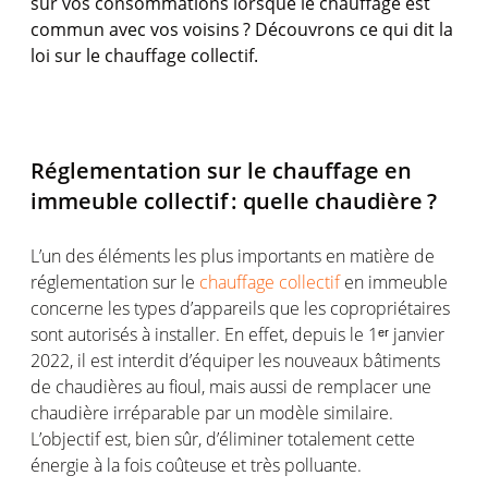
sur
vos
consommations
lorsque
le
chauffage
est
commun
avec
vos
voisins
?
Découvr
ons
ce
qui
dit
la
loi
sur le
chauffage
collectif
.
Réglementation
sur le
chauffage
en
immeuble
collectif
: quelle
chaudière
?
L’un
des
éléments
les plus
importants
en
matière de
réglementation
sur le
chauffage collectif
en
immeuble
concerne
les types
d’appareils
que les
copropriétaires
sont
autorisés
à installer. En
effet
,
depuis
le 1
ᵉ
ʳ
janvier
2022, il
est
interdit
d’équiper
les nouveaux
bâtiments
de
chaudières
au
fioul
,
mais
aussi
de
remplacer
une
chaudière
irréparable
par un
modèle
similaire
.
L’objectif
est
, bien
sûr
,
d’éliminer
totalement
cette
énergie
à la
fois
coûteuse
et très
polluante
.