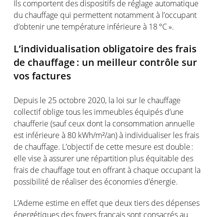
Ils
comportent
des
dispositifs
de
réglage
automatique
du
chauffage
qui
permettent
notamment
à
l’occupant
d’obtenir
une
température
inférieure
à 18 °C ».
L’individualisation
obligatoire
des frais
de
chauffage
: un
meilleur
contrôle
sur
vos
factures
Depuis
le 25
octobre
2020, la
loi
sur le
chauffage
collectif
oblige
tous
les immeubles
équipés
d’une
chaufferie
(
sauf
ceux
dont
la
consommation
annuelle
est
inférieure
à 80 kWh/m²/an) à
individualiser
les frais
de
chauffage
.
L’objectif
de
cette
mesure
est
double :
elle
vise à assurer
une
répartition
plus
équitable
des
frais de
chauffage
tout
en
offrant
à
chaque
occupant la
possibilité
de
réaliser
des
économies
d’énergie
.
L’Ademe
estime
en
effet
que deux tiers des
dépenses
énergétiques
des foyers français
sont
consacrés
au