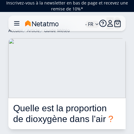
Inscrivez-vous à la newsletter en bas de page et recevez une
remise de 10%*
- FR
Accueil
Article
Guide Météo
Quelle est la proportion 
de dioxygène dans l'air 
?