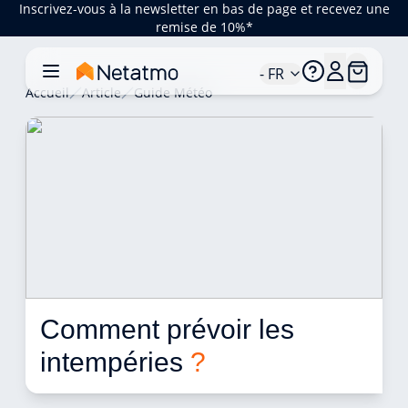
Inscrivez-vous à la newsletter en bas de page et recevez une
remise de 10%*
- FR
Accueil
Article
Guide Météo
Comment prévoir les 
intempéries 
?