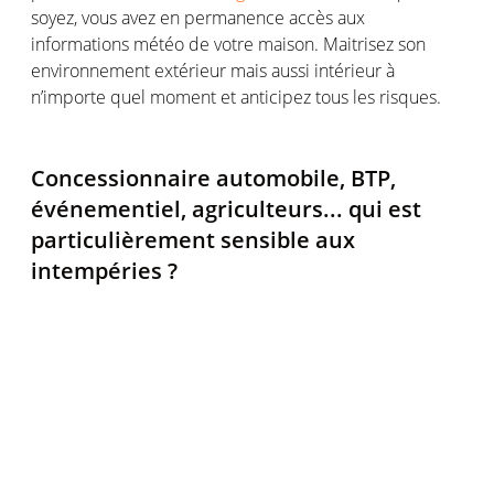
soyez, vous avez en permanence accès aux
informations météo de votre maison. Maitrisez son
environnement extérieur mais aussi intérieur à
n’importe quel moment et anticipez tous les risques.
Concessionnaire automobile, BTP,
événementiel, agriculteurs... qui est
particulièrement sensible aux
intempéries ?
Les particuliers peuvent bien sûr être vulnérables
pendant une tempête, des inondations ou un épisode
de neige. Mais pour certains professionnels de France,
c’est toute leur activité économique qui en dépend. Un
phénomène météo extrême et beaucoup d’argent
peut être perdu rapidement.