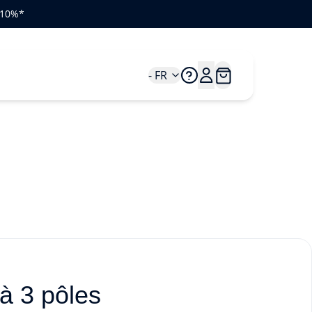
e 10%*
- FR
à 3 pôles