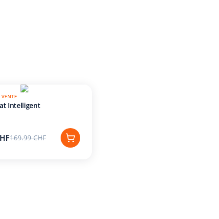
 VENTE
t Intelligent
CHF
169.99 CHF