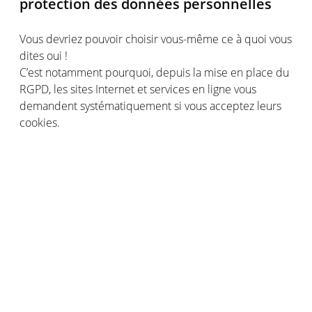
protection des données personnelles
Vous devriez pouvoir choisir vous-même ce à quoi vous
dites oui !
C’est notamment pourquoi, depuis la mise en place du
RGPD, les sites Internet et services en ligne vous
demandent systématiquement si vous acceptez leurs
cookies.
Lorsque vous vous inscrivez à des services en ligne ou
sur un site Internet, attention aux cases pré-cochées,
qui peuvent signifier une collecte et un traitement
excessif de vos données personnelles.
Les cookies, ou traceurs, sont utilisés par les sites
Internet pour identifier les utilisateurs et personnaliser
leur navigation. La CNIL impose le consentement
préalable de l’utilisateur, valable pour 13 mois.