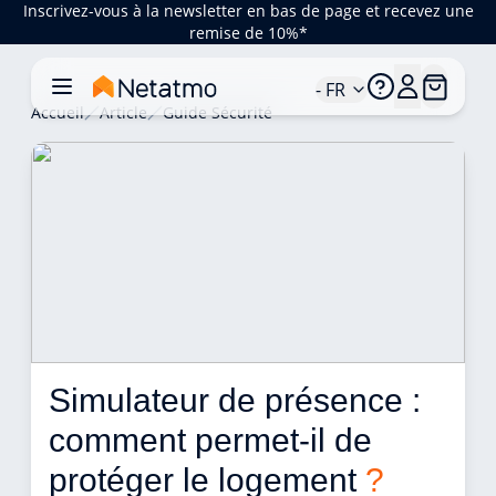
Inscrivez-vous à la newsletter en bas de page et recevez une
remise de 10%*
- FR
Accueil
Article
Guide Sécurité
Simulateur de présence : 
comment permet-il de 
protéger le logement 
?