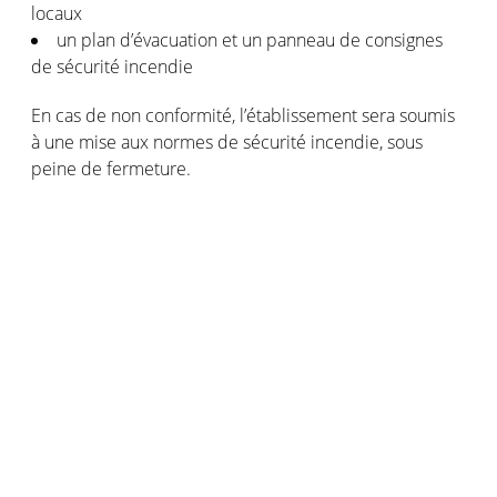
locaux
un plan d’évacuation et un panneau de consignes
de sécurité incendie
En cas de non conformité, l’établissement sera soumis
à une mise aux normes de sécurité incendie, sous
peine de fermeture.
Sécurité incendie et assurance
Que vous soyez un professionnel ou un particulier et
que vous avez souscrit à une garantie incendie, le
principe est le même. Votre
assurance
ne vous
indemnisera que si vous avez installé le système de
sécurité incendie obligatoire avant le sinistre
(détecteur ou SSI complet).