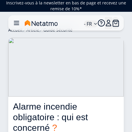
Inscrivez-vous à la newsletter en bas de page et recevez une
remise de 10%*
- FR
Accueil
Article
Guide Sécurité
Alarme incendie 
obligatoire : qui est 
concerné 
?