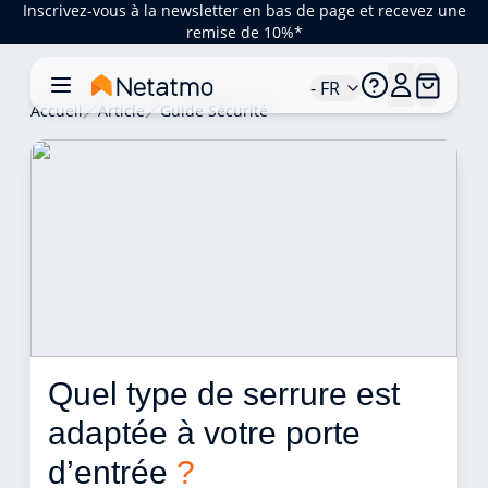
Inscrivez-vous à la newsletter en bas de page et recevez une
remise de 10%*
- FR
Accueil
Article
Guide Sécurité
Quel type de serrure est 
adaptée à votre porte 
d’entrée 
?