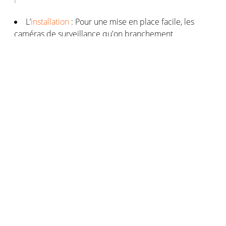
L’
installation
: Pour une mise en place facile, les
caméras de surveillance qu'on branchement
directement sur une prise secteur sont tout indiquées.
Sans oublier de prêter attention au design de la
caméra de surveillance pour qu’elle se fonde
parfaitement dans la maison !
Le prix : la caméra de surveillance est un produit
qui connaît une grande fourchette de prix en fonction
de sa sophistication et du kit de sécurité
éventuellement associé. Comptez quelques dizaines
d’euros pour les premiers prix de caméras de
surveillance pour l’intérieur.
Attention aux pièges ! Avant de valider la livraison,
assurez-vous de ne pas avoir choisi une caméra de
surveillance factice. Vérifiez aussi que chaque
fonctionnalité de la caméra, comme le stockage vidéo,
est bien gratuite.