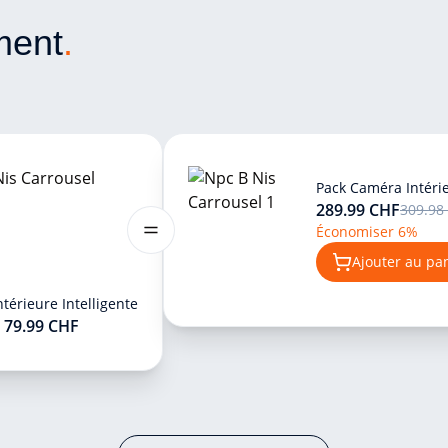
ment
.
Pack Caméra Intéri
289.99 CHF
309.98
Économiser 6%
Ajouter au pa
ntérieure Intelligente
79.99 CHF