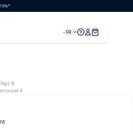
e 10%*
- FR
nt