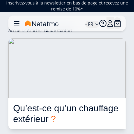
Inscrivez-vous à la newsletter en bas de page et recevez une
remise de 10%*
- FR
Accueil
Article
Guide Confort
Qu’est-ce qu’un chauffage 
extérieur 
?