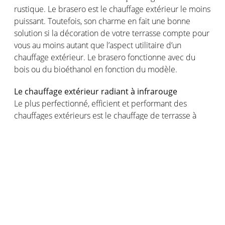
rustique. Le brasero est le chauffage extérieur le moins
puissant. Toutefois, son charme en fait une bonne
solution si la décoration de votre terrasse compte pour
vous au moins autant que l’aspect utilitaire d’un
chauffage extérieur. Le brasero fonctionne avec du
bois ou du bioéthanol en fonction du modèle.
Le chauffage extérieur radiant à infrarouge
Le plus perfectionné, efficient et performant des
chauffages extérieurs est le chauffage de terrasse à
lumière infrarouge. Ce type de chauffage extérieur
émet un rayonnement ambiant de lumière infrarouge.
Il se décline en chauffage extérieur radiant infrarouge à
ondes courtes (IRC), à ondes moyennes (IRM) et à
ondes longues (IRL). Plus la longueur d’onde est courte,
plus la chaleur et la luminosité sont fortes mais moins
la durée de vie du filament est longue.
Le chauffage extérieur radiant à infrarouge émet