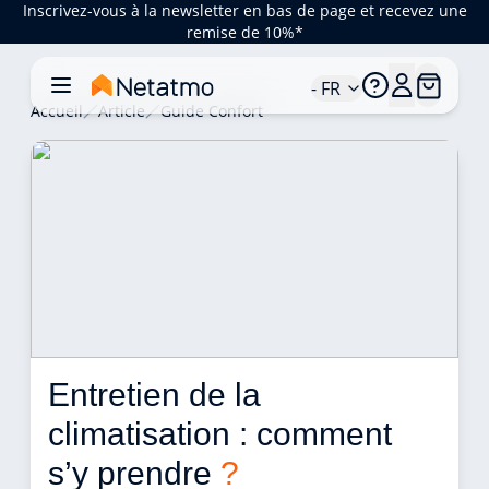
Inscrivez-vous à la newsletter en bas de page et recevez une
remise de 10%*
- FR
Accueil
Article
Guide Confort
Entretien de la 
climatisation : comment 
s’y prendre 
?