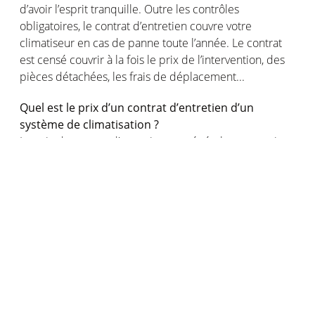
d’avoir l’esprit tranquille. Outre les contrôles
obligatoires, le contrat d’entretien couvre votre
climatiseur en cas de panne toute l’année. Le contrat
est censé couvrir à la fois le prix de l’intervention, des
pièces détachées, les frais de déplacement...
Quel est le prix d’un contrat d’entretien d’un
système de climatisation ?
Le prix du contrat d’entretien est généralement moins
élevé que si vous devez faire appel à une société de
réparation de façon ponctuelle. On estime que le prix
annuel d’un contrat d’entretien pour une climatisation
est compris entre 100 et 200€. Comme nous l’avons vu
ci-dessus le prix du contrat d’entretien englobe
l’ensemble de l’intervention de réparation. Cela vous
fera gagner du temps : vous n’aurez pas à comparer les
devis des différentes sociétés avant d’en choisir une, le
contrat détermine la société qui doit intervenir en cas
de panne !