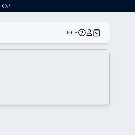
e 10%*
- FR