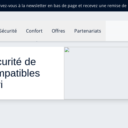
ivez-vous à la newsletter en bas de page et recevez une remise d
Sécurité
Confort
Offres
Partenariats
tatmo bientôt compatibles avec HomeKit et Siri
urité de 
mpatibles 
i