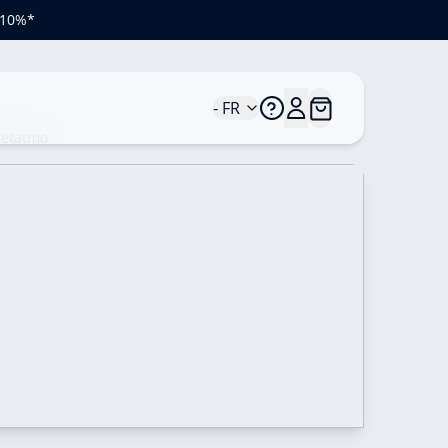
e 10%*
- FR
Netatmo