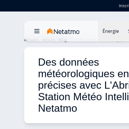
Inscr
Énergie
Accueil
Article
Blog
Des données météorologiques 
Des données 
météorologiques en
précises avec L'Abr
Station Météo Intell
Netatmo