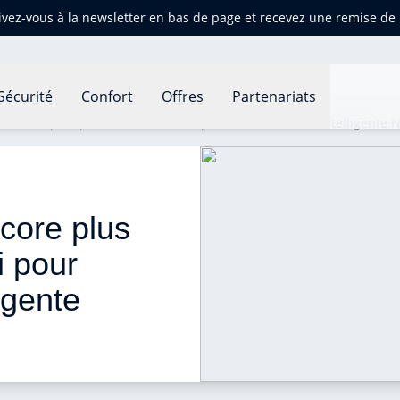
ivez-vous à la newsletter en bas de page et recevez une remise d
Sécurité
Confort
Offres
Partenariats
encore plus précises avec L'Abri pour Station Météo Intelligente 
core plus 
i pour 
igente 