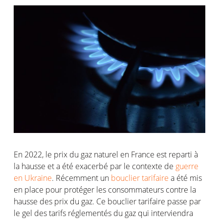
En 2022, le prix du gaz naturel en France est reparti à
la hausse et a été exacerbé par le contexte de
guerre
en Ukraine
. Récemment un
bouclier tarifaire
a été mis
en place pour protéger les consommateurs contre la
hausse des prix du gaz. Ce bouclier tarifaire passe par
le gel des tarifs réglementés du gaz qui interviendra