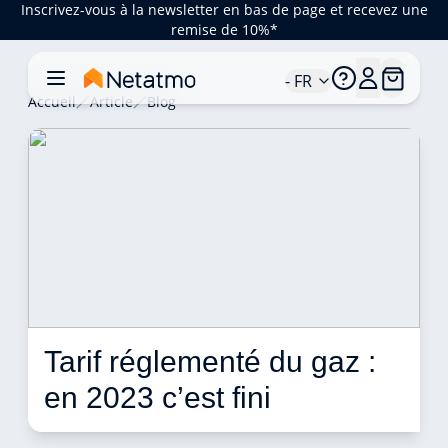
Inscrivez-vous à la newsletter en bas de page et recevez une
remise de 10%*
- FR
Accueil
Article
Blog
Tarif réglementé du gaz : 
en 2023 c’est fini