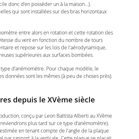
ile donc d’en posséder un à la maison...).
elles qui sont installées sur des bras horizontaux
émomètre entre alors en rotation et cette rotation des
vitesse du vent en fonction du nombre de tours
ntaire et repose sur les lois de l'aérodynamique,
creuses supérieures aux surfaces bombées.
eul type d’anémomètre. Pour chaque modèle, le
, les données sont les mêmes (à peu de choses près).
es depuis le XVème siècle
duction, conçu par Leon Battista Alberti au XVème
 reviendrons plus tard sur ce type d’anémomètre).
rs estimée en tenant compte de l'angle de la plaque
l par rapport à la verticale. Cette plaque se plaçait