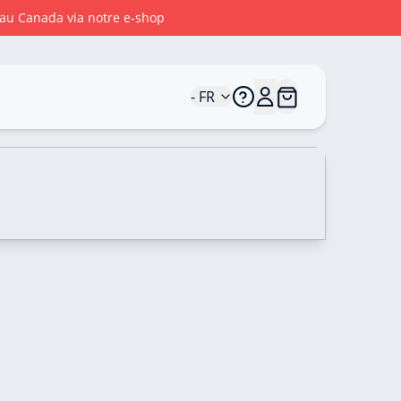
t au Canada via notre e‑shop
- FR