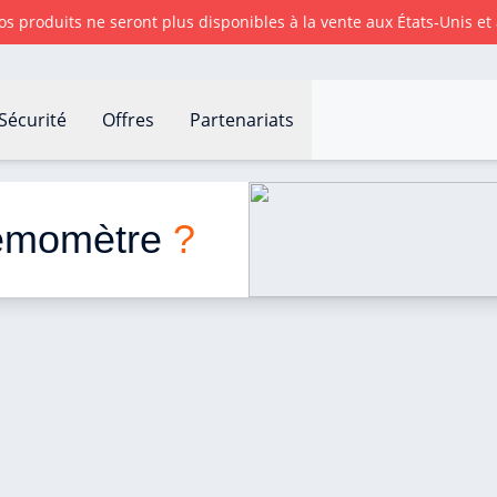
nos produits ne seront plus disponibles à la vente aux États‑Unis e
Sécurité
Offres
Partenariats
momètre ?
émomètre 
?