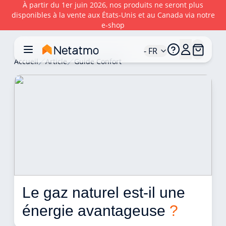
À partir du 1er juin 2026, nos produits ne seront plus
disponibles à la vente aux États‑Unis et au Canada via notre
e‑shop
- FR
Accueil
Article
Guide Confort
Le gaz naturel est-il une 
énergie avantageuse 
?